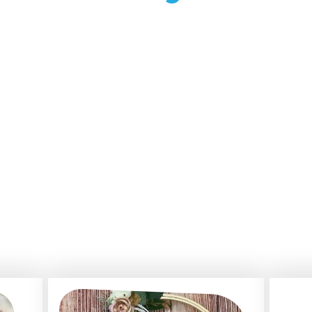
ähen, Sticken, Häkeln & Stricken
Kreatives aus dem Allgäu
Produkt-Highlights